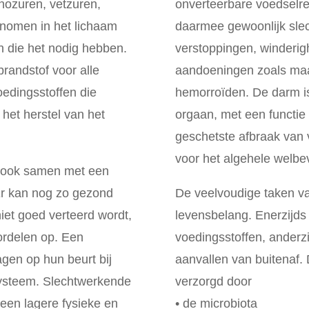
inozuren, vetzuren,
onverteerbare voedselre
enomen in het lichaam
daarmee gewoonlijk sle
n die het nodig hebben.
verstoppingen, winderighe
brandstof voor alle
aandoeningen zoals ma
voedingsstoffen die
hemorroïden. De darm is
het herstel van het
orgaan, met een functie
geschetste afbraak van 
voor het algehele welbe
 ook samen met een
Er kan nog zo gezond
De veelvoudige taken v
et goed verteerd wordt,
levensbelang. Enerzijds
ordelen op. Een
voedingsstoffen, anderz
agen op hun beurt bij
aanvallen van buitenaf.
ysteem. Slechtwerkende
verzorgd door
een lagere fysieke en
• de microbiota