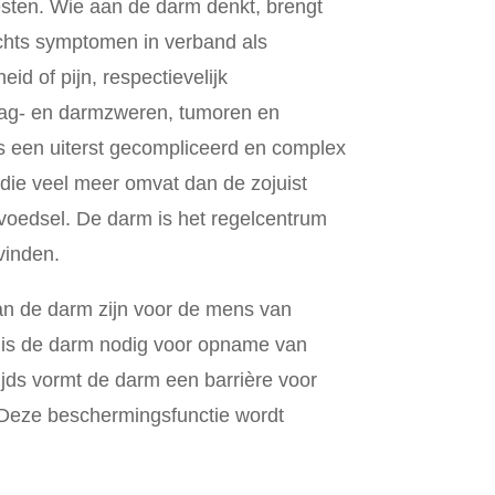
sten. Wie aan de darm denkt, brengt
chts symptomen in verband als
id of pijn, respectievelijk
ag- en darmzweren, tumoren en
 een uiterst gecompliceerd en complex
 die veel meer omvat dan de zojuist
voedsel. De darm is het regelcentrum
vinden.
an de darm zijn voor de mens van
 is de darm nodig voor opname van
ijds vormt de darm een barrière voor
 Deze beschermingsfunctie wordt