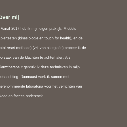
Over mij
Vanaf 2017 heb ik mijn eigen praktijk. Middels
spiertesten (kinesiologie en touch for health), en de
total reset methode) (vrij van allergieën) probeer ik de
oorzaak van de klachten te achterhalen. Als
Darmtherapeut gebruik ik deze technieken in mijn
behandeling. Daarnaast werk ik samen met
gerenommeerde laboratoria voor het verrichten van
bloed en faeces onderzoek.